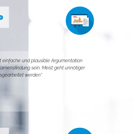
hst einfache und plausible Argumentation
Namensfindung sein. Meist geht unnötiger
usgearbeitet werden“