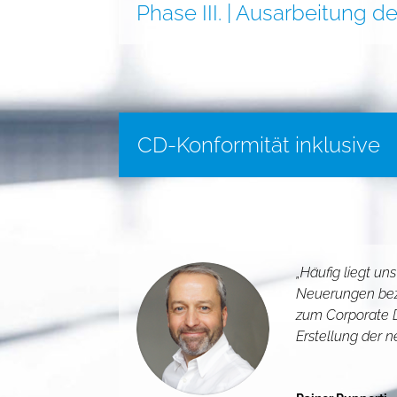
Phase III. | Ausarbeitung d
CD-Konformität inklusive
„Häufig liegt u
Neuerungen bezü
zum Corporate De
Erstellung der n