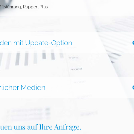
äftsführung
,
RuppertiPlus
nden mit Update-Option
tzlicher Medien
euen uns auf Ihre Anfrage.