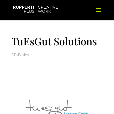
TuEsGut Solutions
CD-Basics